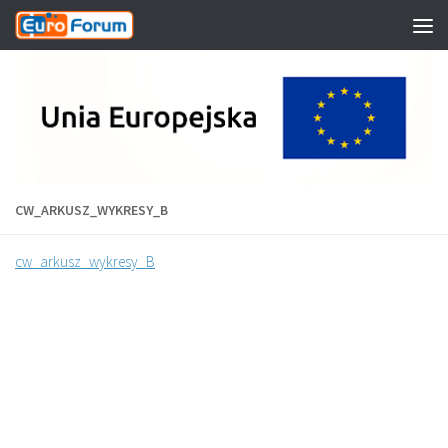
Przeskocz do treści
CW_ARKUSZ_WYKRESY_B
cw_arkusz_wykresy_B