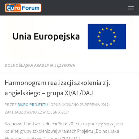
Przeskocz do treści
DOLNOŚLĄSKA AKADEMIA JĘZYKOWA
Harmonogram realizacji szkolenia z j.
angielskiego – grupa XI/A1/DAJ
PRZEZ
BIURO PROJEKTU
· OPUBLIKOWANO
28 SIERPNIA 2017
·
ZAKTUALIZOWANO
12 WRZEŚNIA 2017
Szanowni Państwo, z dniem 26.08.2017 r. rozpoczęły się zajęcia
kolejnej grupy szkoleniowej w ramach Projektu „Dolnośląska
Akademia Językowa” – grupa XI/A1/DAJ.